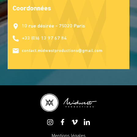
Coordonnées
10 rue désirée - 75020 Paris
+33 (0)6 13 97 67 84
contact.midwestproductions@gmail.com
Mentions légales