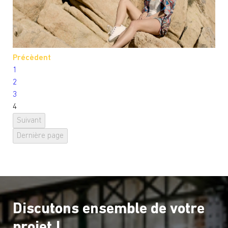
Précèdent
1
2
3
4
Suivant
Dernière page
Discutons ensemble de votre
projet !