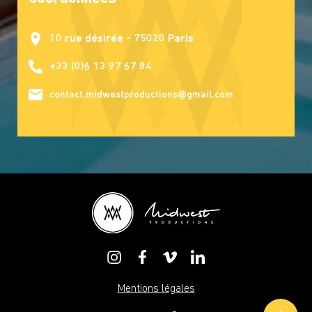
10 rue désirée - 75020 Paris
+33 (0)6 13 97 67 84
contact.midwestproductions@gmail.com
Mentions légales