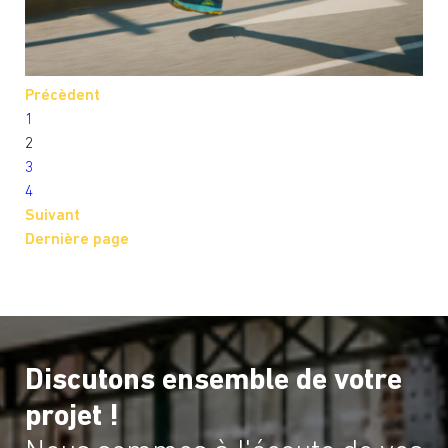
Précèdent
1
2
3
4
Suivant
Dernière page
Discutons ensemble de votre
projet !