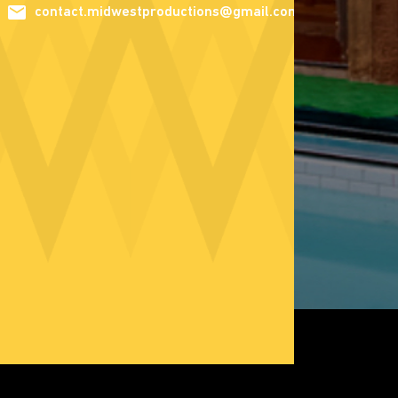
contact.midwestproductions@gmail.com