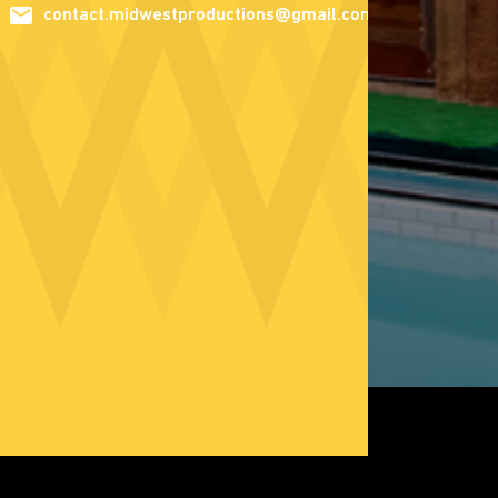
contact.midwestproductions@gmail.com