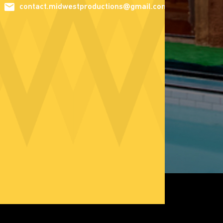
contact.midwestproductions@gmail.com